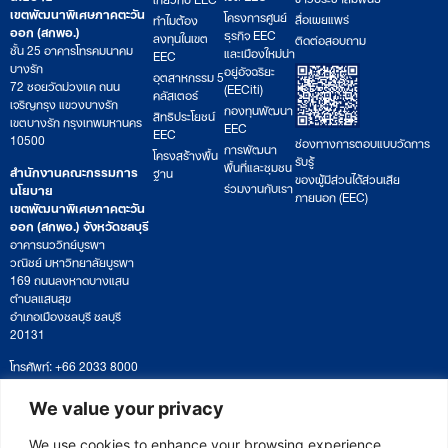
เขตพัฒนาพิเศษภาคตะวัน
โครงการศูนย์
สื่อเผยแพร่
ทำไมต้อง
ออก (สกพอ.)
ธุรกิจ EEC
ลงทุนในเขต
ติดต่อสอบถาม
ชั้น 25 อาคารโทรคมนาคม
และเมืองใหม่น่า
EEC
บางรัก
อยู่อัจฉริยะ
อุตสาหกรรม 5
72 ซอยวัดม่วงแค ถนน
(EECiti)
คลัสเตอร์
เจริญกรุง แขวงบางรัก
กองทุนพัฒนา
สิทธิประโยชน์
เขตบางรัก กรุงเทพมหานคร
EEC
EEC
10500
ช่องทางการตอบแบบวัดการ
การพัฒนา
โครงสร้างพื้น
รับรู้
พื้นที่และชุมชน
สำนักงานคณะกรรมการ
ฐาน
ของผู้มีส่วนได้ส่วนเสีย
ร่วมงานกับเรา
นโยบาย
ภายนอก (EEC)
เขตพัฒนาพิเศษภาคตะวัน
ออก (สกพอ.) จังหวัดชลบุรี
อาคารนววิทย์บูรพา
วณิชย์ มหาวิทยาลัยบูรพา
169 ถนนลงหาดบางแสน
ตำบลแสนสุข
อำเภอเมืองชลบุรี ชลบุรี
20131
โทรศัพท์: +66 2033 8000
เวลาทำการ: จันทร์ – ศุกร์
09:00 – 17:00 น.
We value your privacy
ติดตามหนังสือหรือยื่นเอกสาร
saraban@eeco.or.th
We use cookies to enhance your browsing experience,