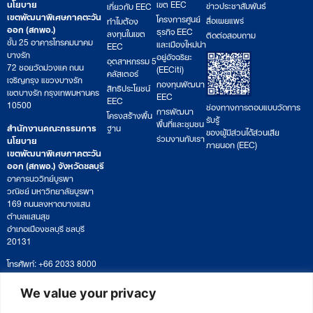
นโยบาย
เขต EEC
ข่าวประชาสัมพันธ์
เกี่ยวกับ EEC
เขตพัฒนาพิเศษภาคตะวัน
โครงการศูนย์
สื่อเผยแพร่
ทำไมต้อง
ออก (สกพอ.)
ธุรกิจ EEC
ลงทุนในเขต
ติดต่อสอบถาม
ชั้น 25 อาคารโทรคมนาคม
และเมืองใหม่น่า
EEC
บางรัก
อยู่อัจฉริยะ
อุตสาหกรรม 5
72 ซอยวัดม่วงแค ถนน
(EECiti)
คลัสเตอร์
เจริญกรุง แขวงบางรัก
กองทุนพัฒนา
สิทธิประโยชน์
เขตบางรัก กรุงเทพมหานคร
EEC
EEC
10500
ช่องทางการตอบแบบวัดการ
การพัฒนา
โครงสร้างพื้น
รับรู้
พื้นที่และชุมชน
สำนักงานคณะกรรมการ
ฐาน
ของผู้มีส่วนได้ส่วนเสีย
ร่วมงานกับเรา
นโยบาย
ภายนอก (EEC)
เขตพัฒนาพิเศษภาคตะวัน
ออก (สกพอ.) จังหวัดชลบุรี
อาคารนววิทย์บูรพา
วณิชย์ มหาวิทยาลัยบูรพา
169 ถนนลงหาดบางแสน
ตำบลแสนสุข
อำเภอเมืองชลบุรี ชลบุรี
20131
โทรศัพท์: +66 2033 8000
เวลาทำการ: จันทร์ – ศุกร์
09:00 – 17:00 น.
We value your privacy
ติดตามหนังสือหรือยื่นเอกสาร
saraban@eeco.or.th