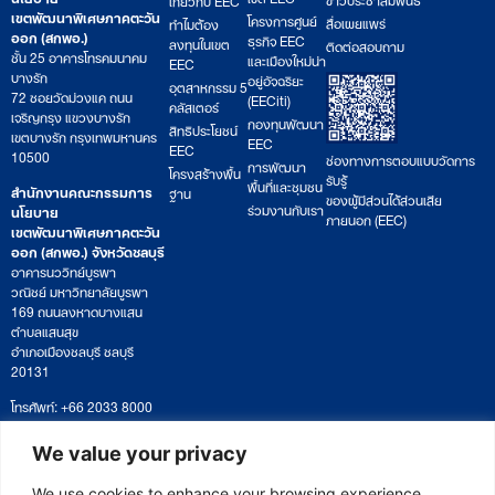
เขตพัฒนาพิเศษภาคตะวัน
โครงการศูนย์
สื่อเผยแพร่
ทำไมต้อง
ออก (สกพอ.)
ธุรกิจ EEC
ลงทุนในเขต
ติดต่อสอบถาม
ชั้น 25 อาคารโทรคมนาคม
และเมืองใหม่น่า
EEC
บางรัก
อยู่อัจฉริยะ
อุตสาหกรรม 5
72 ซอยวัดม่วงแค ถนน
(EECiti)
คลัสเตอร์
เจริญกรุง แขวงบางรัก
กองทุนพัฒนา
สิทธิประโยชน์
เขตบางรัก กรุงเทพมหานคร
EEC
EEC
10500
ช่องทางการตอบแบบวัดการ
การพัฒนา
โครงสร้างพื้น
รับรู้
พื้นที่และชุมชน
สำนักงานคณะกรรมการ
ฐาน
ของผู้มีส่วนได้ส่วนเสีย
ร่วมงานกับเรา
นโยบาย
ภายนอก (EEC)
เขตพัฒนาพิเศษภาคตะวัน
ออก (สกพอ.) จังหวัดชลบุรี
อาคารนววิทย์บูรพา
วณิชย์ มหาวิทยาลัยบูรพา
169 ถนนลงหาดบางแสน
ตำบลแสนสุข
อำเภอเมืองชลบุรี ชลบุรี
20131
โทรศัพท์: +66 2033 8000
เวลาทำการ: จันทร์ – ศุกร์
09:00 – 17:00 น.
We value your privacy
ติดตามหนังสือหรือยื่นเอกสาร
saraban@eeco.or.th
We use cookies to enhance your browsing experience,