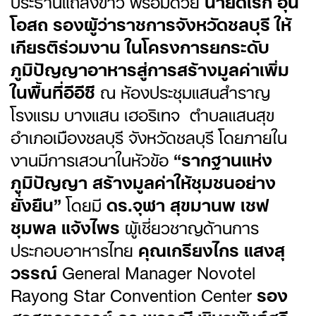
โอสถ รองผู้ว่าราชการจังหวัดชลบุรี ให้
เกียรติร่วมงาน ในโครงการยกระดับ
ภูมิปัญญาอาหารสู่การสร้างมูลค่าเพิ่ม
ในพื้นที่อีอีซี
ณ ห้องประชุมแสนสำราญ
โรงแรม บางแสน เฮอริเทจ ตำบลแสนสุข
อำเภอเมืองชลบุรี จังหวัดชลบุรี โดยภายใน
งานมีการเสวนาในหัวข้อ
“รากฐานแห่ง
ภูมิปัญญา สร้างมูลค่าให้ชุมชนอย่าง
ยั่งยืน”
โดยมี
ดร.จุฬา สุขมานพ
เชฟ
ชุมพล แจ้งไพร
ผู้เชี่ยวชาญด้านการ
ประกอบอาหารไทย
คุณเกรียงไกร แสงสุ
วรรณ์
General Manager Novotel
Rayong Star Convention Center
รอง
ศาสตราจารย์ ดร.พรรณี พิมาพันธุ์ศรี