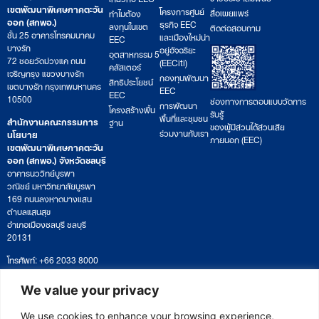
เขตพัฒนาพิเศษภาคตะวัน
โครงการศูนย์
สื่อเผยแพร่
ทำไมต้อง
ออก (สกพอ.)
ธุรกิจ EEC
ลงทุนในเขต
ติดต่อสอบถาม
ชั้น 25 อาคารโทรคมนาคม
และเมืองใหม่น่า
EEC
บางรัก
อยู่อัจฉริยะ
อุตสาหกรรม 5
72 ซอยวัดม่วงแค ถนน
(EECiti)
คลัสเตอร์
เจริญกรุง แขวงบางรัก
กองทุนพัฒนา
สิทธิประโยชน์
เขตบางรัก กรุงเทพมหานคร
EEC
EEC
10500
ช่องทางการตอบแบบวัดการ
การพัฒนา
โครงสร้างพื้น
รับรู้
พื้นที่และชุมชน
สำนักงานคณะกรรมการ
ฐาน
ของผู้มีส่วนได้ส่วนเสีย
ร่วมงานกับเรา
นโยบาย
ภายนอก (EEC)
เขตพัฒนาพิเศษภาคตะวัน
ออก (สกพอ.) จังหวัดชลบุรี
อาคารนววิทย์บูรพา
วณิชย์ มหาวิทยาลัยบูรพา
169 ถนนลงหาดบางแสน
ตำบลแสนสุข
อำเภอเมืองชลบุรี ชลบุรี
20131
โทรศัพท์: +66 2033 8000
เวลาทำการ: จันทร์ – ศุกร์
09:00 – 17:00 น.
We value your privacy
ติดตามหนังสือหรือยื่นเอกสาร
saraban@eeco.or.th
We use cookies to enhance your browsing experience,