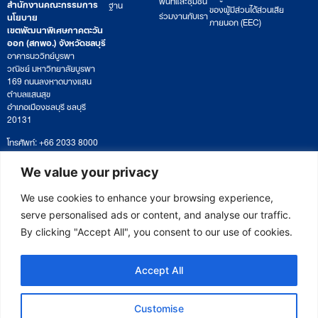
สำนักงานคณะกรรมการ
ฐาน
ของผู้มีส่วนได้ส่วนเสีย
ร่วมงานกับเรา
นโยบาย
ภายนอก (EEC)
เขตพัฒนาพิเศษภาคตะวัน
ออก (สกพอ.) จังหวัดชลบุรี
อาคารนววิทย์บูรพา
วณิชย์ มหาวิทยาลัยบูรพา
169 ถนนลงหาดบางแสน
ตำบลแสนสุข
อำเภอเมืองชลบุรี ชลบุรี
20131
โทรศัพท์: +66 2033 8000
เวลาทำการ: จันทร์ – ศุกร์
09:00 – 17:00 น.
We value your privacy
ติดตามหนังสือหรือยื่นเอกสาร
saraban@eeco.or.th
We use cookies to enhance your browsing experience,
serve personalised ads or content, and analyse our traffic.
By clicking "Accept All", you consent to our use of cookies.
Copyright © 2025 Eastern Economic Corridor Office (EECO)
Accept All
Customise