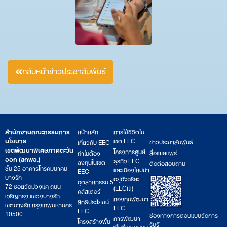
กลับหน้าข่าวประชาสัมพันธ์
สำนักงานคณะกรรมการ
หน้าหลัก
การใช้ชีวิตใน
นโยบาย
เขต EEC
ข่าวประชาสัมพันธ์
เกี่ยวกับ EEC
เขตพัฒนาพิเศษภาคตะวัน
โครงการศูนย์
สื่อเผยแพร่
ทำไมต้อง
ออก (สกพอ.)
ธุรกิจ EEC
ลงทุนในเขต
ติดต่อสอบถาม
ชั้น 25 อาคารโทรคมนาคม
และเมืองใหม่น่า
EEC
บางรัก
อยู่อัจฉริยะ
อุตสาหกรรม 5
72 ซอยวัดม่วงแค ถนน
(EECiti)
คลัสเตอร์
เจริญกรุง แขวงบางรัก
กองทุนพัฒนา
สิทธิประโยชน์
เขตบางรัก กรุงเทพมหานคร
EEC
EEC
10500
ช่องทางการตอบแบบวัดการ
การพัฒนา
โครงสร้างพื้น
รับรู้
พื้นที่และชุมชน