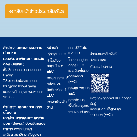
กลับหน้าข่าวประชาสัมพันธ์
สำนักงานคณะกรรมการ
หน้าหลัก
การใช้ชีวิตใน
นโยบาย
เขต EEC
ข่าวประชาสัมพันธ์
เกี่ยวกับ EEC
เขตพัฒนาพิเศษภาคตะวัน
โครงการศูนย์
สื่อเผยแพร่
ทำไมต้อง
ออก (สกพอ.)
ธุรกิจ EEC
ลงทุนในเขต
ติดต่อสอบถาม
ชั้น 25 อาคารโทรคมนาคม
และเมืองใหม่น่า
EEC
บางรัก
อยู่อัจฉริยะ
อุตสาหกรรม 5
72 ซอยวัดม่วงแค ถนน
(EECiti)
คลัสเตอร์
เจริญกรุง แขวงบางรัก
กองทุนพัฒนา
สิทธิประโยชน์
เขตบางรัก กรุงเทพมหานคร
EEC
EEC
10500
ช่องทางการตอบแบบวัดการ
การพัฒนา
โครงสร้างพื้น
รับรู้
พื้นที่และชุมชน
สำนักงานคณะกรรมการ
ฐาน
ของผู้มีส่วนได้ส่วนเสีย
ร่วมงานกับเรา
นโยบาย
ภายนอก (EEC)
เขตพัฒนาพิเศษภาคตะวัน
ออก (สกพอ.) จังหวัดชลบุรี
อาคารนววิทย์บูรพา
วณิชย์ มหาวิทยาลัยบูรพา