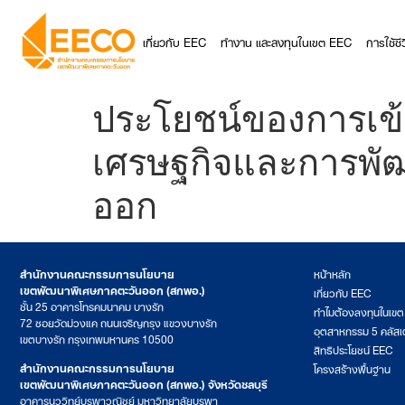
เกี่ยวกับ EEC
ทำงาน และลงทุนในเขต EEC
การใช้ช
ประโยชน์ของการเข้า
เศรษฐกิจและการพั
ออก
สำนักงานคณะกรรมการนโยบาย
หน้าหลัก
เขตพัฒนาพิเศษภาคตะวันออก (สกพอ.)
เกี่ยวกับ EEC
ชั้น 25 อาคารโทรคมนาคม บางรัก
ทำไมต้องลงทุนในเข
72 ซอยวัดม่วงแค ถนนเจริญกรุง แขวงบางรัก
อุตสาหกรรม 5 คลัสเ
เขตบางรัก กรุงเทพมหานคร 10500
สิทธิประโยชน์ EEC
สำนักงานคณะกรรมการนโยบาย
โครงสร้างพื้นฐาน
เขตพัฒนาพิเศษภาคตะวันออก (สกพอ.) จังหวัดชลบุรี
อาคารนววิทย์บูรพาวณิชย์ มหาวิทยาลัยบูรพา