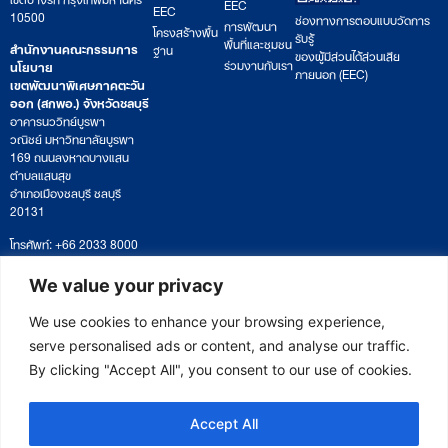
EEC
EEC
10500
ช่องทางการตอบแบบวัดการ
การพัฒนา
โครงสร้างพื้น
รับรู้
พื้นที่และชุมชน
สำนักงานคณะกรรมการ
ฐาน
ของผู้มีส่วนได้ส่วนเสีย
ร่วมงานกับเรา
นโยบาย
ภายนอก (EEC)
เขตพัฒนาพิเศษภาคตะวัน
ออก (สกพอ.) จังหวัดชลบุรี
อาคารนววิทย์บูรพา
วณิชย์ มหาวิทยาลัยบูรพา
169 ถนนลงหาดบางแสน
ตำบลแสนสุข
อำเภอเมืองชลบุรี ชลบุรี
20131
โทรศัพท์: +66 2033 8000
เวลาทำการ: จันทร์ – ศุกร์
09:00 – 17:00 น.
We value your privacy
ติดตามหนังสือหรือยื่นเอกสาร
saraban@eeco.or.th
We use cookies to enhance your browsing experience,
serve personalised ads or content, and analyse our traffic.
By clicking "Accept All", you consent to our use of cookies.
Copyright © 2025 Eastern Economic Corridor Office (EECO)
Accept All