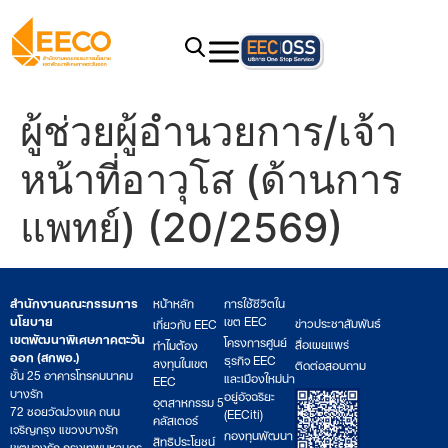
ผู้ช่วยผู้อำนวยการ/เจ้า
หน้าที่อาวุโส (ด้านการ
แพทย์) (20/2569)
สำนักงานคณะกรรมการ
หน้าหลัก
การใช้ชีวิตใน
นโยบาย
เขต EEC
ข่าวประชาสัมพันธ์
เกี่ยวกับ EEC
เขตพัฒนาพิเศษภาคตะวัน
โครงการศูนย์
สื่อเผยแพร่
ทำไมต้อง
ออก (สกพอ.)
ธุรกิจ EEC
ลงทุนในเขต
ติดต่อสอบถาม
ชั้น 25 อาคารโทรคมนาคม
และเมืองใหม่น่า
EEC
บางรัก
อยู่อัจฉริยะ
อุตสาหกรรม 5
72 ซอยวัดม่วงแค ถนน
(EECiti)
คลัสเตอร์
เจริญกรุง แขวงบางรัก
กองทุนพัฒนา
สิทธิประโยชน์
เขตบางรัก กรุงเทพมหานคร