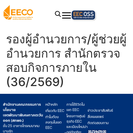
รองผู้อำนวยการ/ผู้ช่วยผู้
อำนวยการ สำนักตรวจ
สอบกิจการภายใน
(36/2569)
สำนักงานคณะกรรมการ
หน้าหลัก
การใช้ชีวิตใน
นโยบาย
เขต EEC
ข่าวประชาสัมพันธ์
เกี่ยวกับ EEC
เขตพัฒนาพิเศษภาคตะวัน
โครงการศูนย์
สื่อเผยแพร่
ทำไมต้อง
ออก (สกพอ.)
ธุรกิจ EEC
ลงทุนในเขต
ติดต่อสอบถาม
ชั้น 25 อาคารโทรคมนาคม
และเมืองใหม่น่า
EEC
บางรัก
อยู่อัจฉริยะ