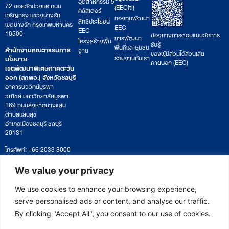
อุตสาหกรรม 5
72 ซอยวัดม่วงแค ถนน
(EECiti)
คลัสเตอร์
เจริญกรุง แขวงบางรัก
กองทุนพัฒนา
สิทธิประโยชน์
เขตบางรัก กรุงเทพมหานคร
EEC
EEC
10500
ช่องทางการตอบแบบวัดการ
การพัฒนา
โครงสร้างพื้น
รับรู้
พื้นที่และชุมชน
สำนักงานคณะกรรมการ
ฐาน
ของผู้มีส่วนได้ส่วนเสีย
ร่วมงานกับเรา
นโยบาย
ภายนอก (EEC)
เขตพัฒนาพิเศษภาคตะวัน
ออก (สกพอ.) จังหวัดชลบุรี
อาคารนววิทย์บูรพา
วณิชย์ มหาวิทยาลัยบูรพา
169 ถนนลงหาดบางแสน
ตำบลแสนสุข
อำเภอเมืองชลบุรี ชลบุรี
20131
โทรศัพท์: +66 2033 8000
เวลาทำการ: จันทร์ – ศุกร์
09:00 – 17:00 น.
We value your privacy
ติดตามหนังสือหรือยื่นเอกสาร
saraban@eeco.or.th
We use cookies to enhance your browsing experience,
serve personalised ads or content, and analyse our traffic.
By clicking "Accept All", you consent to our use of cookies.