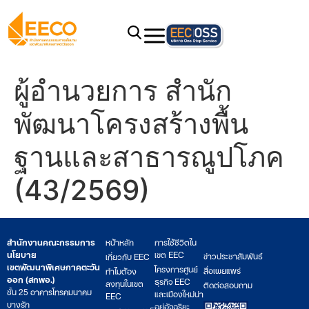
ผู้อำนวยการ สำนัก
พัฒนาโครงสร้างพื้น
ฐานและสาธารณูปโภค
(43/2569)
สำนักงานคณะกรรมการ
หน้าหลัก
การใช้ชีวิตใน
นโยบาย
เขต EEC
ข่าวประชาสัมพันธ์
เกี่ยวกับ EEC
เขตพัฒนาพิเศษภาคตะวัน
โครงการศูนย์
สื่อเผยแพร่
ทำไมต้อง
ออก (สกพอ.)
ธุรกิจ EEC
ลงทุนในเขต
ติดต่อสอบถาม
ชั้น 25 อาคารโทรคมนาคม
และเมืองใหม่น่า
EEC
บางรัก
อยู่อัจฉริยะ