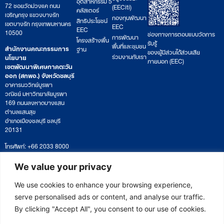
อุตสาหกรรม 5
72 ซอยวัดม่วงแค ถนน
(EECiti)
คลัสเตอร์
เจริญกรุง แขวงบางรัก
กองทุนพัฒนา
สิทธิประโยชน์
เขตบางรัก กรุงเทพมหานคร
EEC
EEC
10500
ช่องทางการตอบแบบวัดการ
การพัฒนา
โครงสร้างพื้น
รับรู้
พื้นที่และชุมชน
สำนักงานคณะกรรมการ
ฐาน
ของผู้มีส่วนได้ส่วนเสีย
ร่วมงานกับเรา
นโยบาย
ภายนอก (EEC)
เขตพัฒนาพิเศษภาคตะวัน
ออก (สกพอ.) จังหวัดชลบุรี
อาคารนววิทย์บูรพา
วณิชย์ มหาวิทยาลัยบูรพา
169 ถนนลงหาดบางแสน
ตำบลแสนสุข
อำเภอเมืองชลบุรี ชลบุรี
20131
โทรศัพท์: +66 2033 8000
เวลาทำการ: จันทร์ – ศุกร์
09:00 – 17:00 น.
We value your privacy
ติดตามหนังสือหรือยื่นเอกสาร
saraban@eeco.or.th
We use cookies to enhance your browsing experience,
serve personalised ads or content, and analyse our traffic.
By clicking "Accept All", you consent to our use of cookies.