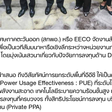
ษภาคตะวันออก (สกพอ.) หรือ EECO จัดงานส
e เพื่อเป็นเวทีสัมมนาหารือเชิงลึกระหว่างหน่ว
ยมุ่งเน้นเสวนาเกี่ยวกับปัจจัยการลงทุนด้าน D
อ ถึงวิสัยทัศน์การยกระดับพื้นที่อีอีซี ให้เป
ower Usage Effectiveness : PUE) ที่ระดับไม่เก
้พลังงานสะอาด เทคโนโลยีระบายความร้อนขั้นสูง
ลงทุนที่ครบวงจร ทั้งสิทธิประโยชน์การลงทุน บ
ชน (Private PPA)