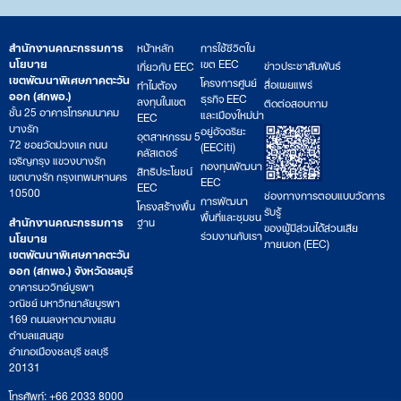
สำนักงานคณะกรรมการ
หน้าหลัก
การใช้ชีวิตใน
นโยบาย
เขต EEC
ข่าวประชาสัมพันธ์
เกี่ยวกับ EEC
เขตพัฒนาพิเศษภาคตะวัน
โครงการศูนย์
สื่อเผยแพร่
ทำไมต้อง
ออก (สกพอ.)
ธุรกิจ EEC
ลงทุนในเขต
ติดต่อสอบถาม
ชั้น 25 อาคารโทรคมนาคม
และเมืองใหม่น่า
EEC
บางรัก
อยู่อัจฉริยะ
อุตสาหกรรม 5
72 ซอยวัดม่วงแค ถนน
(EECiti)
คลัสเตอร์
เจริญกรุง แขวงบางรัก
กองทุนพัฒนา
สิทธิประโยชน์
เขตบางรัก กรุงเทพมหานคร
EEC
EEC
10500
ช่องทางการตอบแบบวัดการ
การพัฒนา
โครงสร้างพื้น
รับรู้
พื้นที่และชุมชน
สำนักงานคณะกรรมการ
ฐาน
ของผู้มีส่วนได้ส่วนเสีย
ร่วมงานกับเรา
นโยบาย
ภายนอก (EEC)
เขตพัฒนาพิเศษภาคตะวัน
ออก (สกพอ.) จังหวัดชลบุรี
อาคารนววิทย์บูรพา
วณิชย์ มหาวิทยาลัยบูรพา
169 ถนนลงหาดบางแสน
ตำบลแสนสุข
อำเภอเมืองชลบุรี ชลบุรี
20131
โทรศัพท์: +66 2033 8000